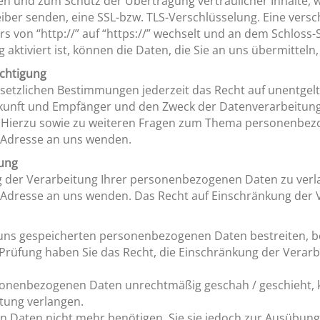
en und zum Schutz der Übertragung vertraulicher Inhalte, 
reiber senden, eine SSL-bzw. TLS-Verschlüsselung. Eine vers
s von “http://” auf “https://” wechselt und an dem Schloss-
aktiviert ist, können die Daten, die Sie an uns übermitteln
ichtigung
etzlichen Bestimmungen jederzeit das Recht auf unentgeltl
nft und Empfänger und den Zweck der Datenverarbeitung un
 Hierzu sowie zu weiteren Fragen zum Thema personenbezog
Adresse an uns wenden.
tung
g der Verarbeitung Ihrer personenbezogenen Daten zu verla
dresse an uns wenden. Das Recht auf Einschränkung der V
i uns gespeicherten personenbezogenen Daten bestreiten, be
 Prüfung haben Sie das Recht, die Einschränkung der Vera
sonenbezogenen Daten unrechtmäßig geschah / geschieht, k
tung verlangen.
 Daten nicht mehr benötigen, Sie sie jedoch zur Ausübun